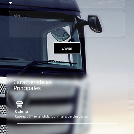
Enviar
Características
Principales
Cabina
Cabina EST extendida (con litera de descanso)