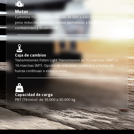
Motor
Cummins ISG12 , con potencias de 400 o 460 cv: performance,
peso reducido, mínimos costos operativos, y toda la
confiabilidad y durabilidad
Caja de cambios
Transmisiones Foton Light Transmission de 12 marchas (AMT) o
16 marchas (MT). Opción de retardador hidráulico y tomas de
fuerza contínuas o estacionarias.
Capacidad de carga
PBT (Técnico): de 35.000 a 50.000 kg